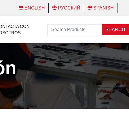
ENGLISH
РУССКИЙ
SPANISH
ONTACTA CON
SEARCH
OSOTROS
ón