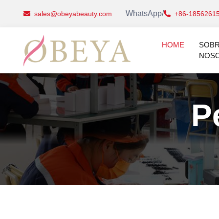
WhatsApp/
sales@obeyabeauty.com
+86-1856261
HOME
SOB
NOS
P