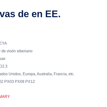
vas de en EE.
EYA
l de visón siberiano
pair
D2.3
ados Unidos, Europa, Australia, Francia, etc.
02 PX03 PX08 PX12
MARY