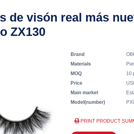
s de visón real más nue
do ZX130
Brand
OB
Materials
Pie
MOQ
10 
Price
US
Main market
Est
Model(number)
PX
PRINT PRODUCT SUM