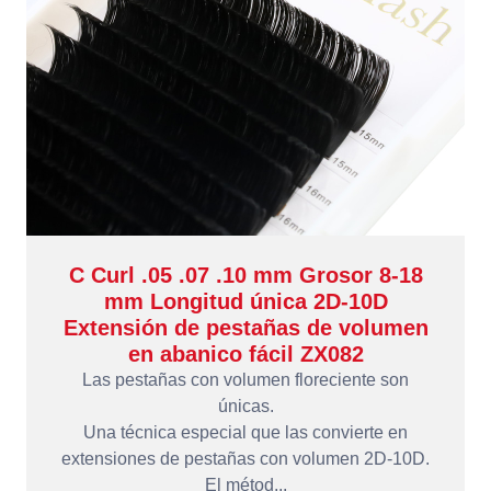
C Curl .05 .07 .10 mm Grosor 8-18
mm Longitud única 2D-10D
Extensión de pestañas de volumen
en abanico fácil ZX082
Las pestañas con volumen floreciente son
únicas.
Una técnica especial que las convierte en
extensiones de pestañas con volumen 2D-10D.
El métod...