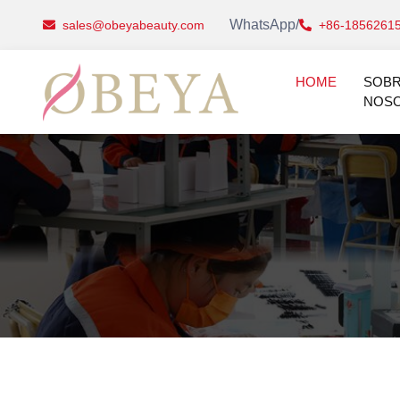
WhatsApp/
sales@obeyabeauty.com
+86-1856261
HOME
SOB
NOS